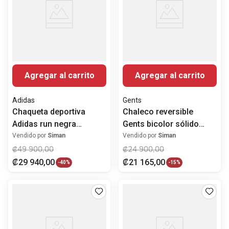
Agregar al carrito
Agregar al carrito
Adidas
Gents
Chaqueta deportiva
Chaleco reversible
Adidas run negra
Gents bicolor sólido
estampada para hombre
para hombre
Vendido por
Siman
Vendido por
Siman
₡
49
900
,
00
₡
24
900
,
00
₡
29
940
,
00
₡
21
165
,
00
-
40%
-
15%