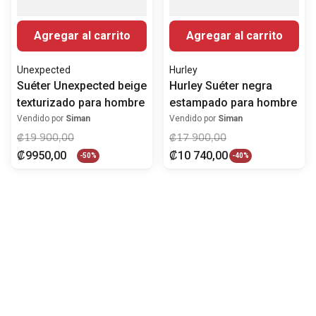
Agregar al carrito
Agregar al carrito
Unexpected
Hurley
Suéter Unexpected beige
Hurley Suéter negra
texturizado para hombre
estampado para hombre
Vendido por
Siman
Vendido por
Siman
₡
19
900
,
00
₡
17
900
,
00
₡
9950
,
00
₡
10
740
,
00
-
50%
-
40%