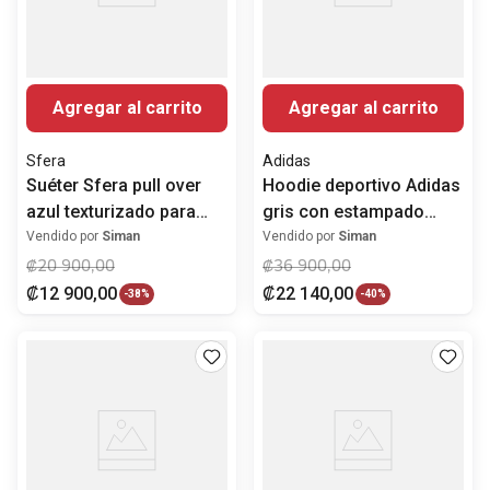
Agregar al carrito
Agregar al carrito
Sfera
Adidas
Suéter Sfera pull over
Hoodie deportivo Adidas
azul texturizado para
gris con estampado
hombre
para hombre
Vendido por
Siman
Vendido por
Siman
₡
20
900
,
00
₡
36
900
,
00
₡
12
900
,
00
₡
22
140
,
00
-
38%
-
40%