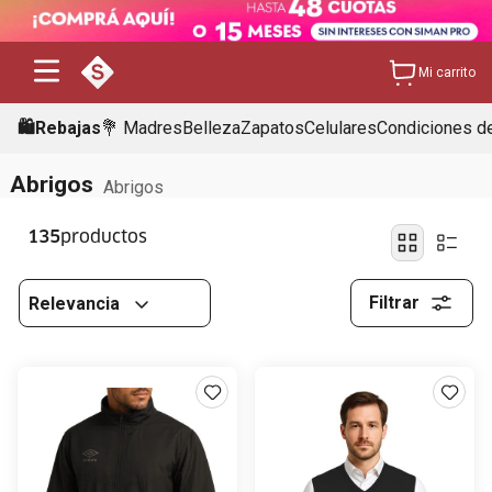
Mi carrito
🛍️Rebajas
💐 Madres
Belleza
Zapatos
Celulares
Condiciones de
Abrigos
Abrigos
135
Filtrar
Relevancia