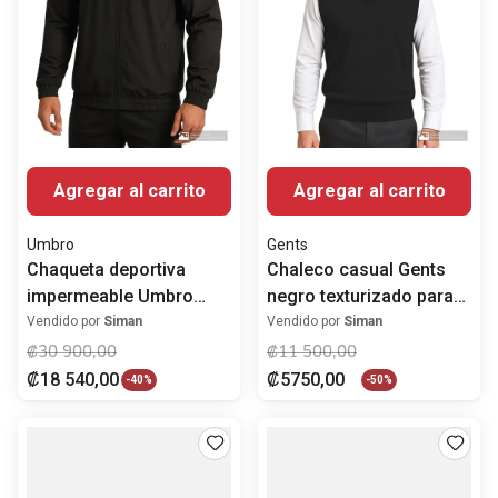
Agregar al carrito
Agregar al carrito
Umbro
Gents
Chaqueta deportiva
Chaleco casual Gents
impermeable Umbro
negro texturizado para
negra sólida para
hombre
Vendido por
Siman
Vendido por
Siman
hombre
₡
30
900
,
00
₡
11
500
,
00
₡
18
540
,
00
₡
5750
,
00
-
40%
-
50%