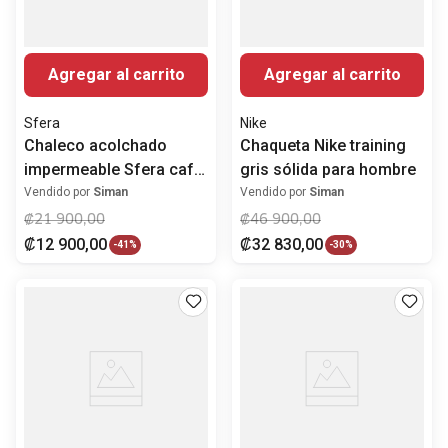
Agregar al carrito
Agregar al carrito
Sfera
Nike
Chaleco acolchado
Chaqueta Nike training
impermeable Sfera café
gris sólida para hombre
sólido para hombre
Vendido por
Siman
Vendido por
Siman
₡
21
900
,
00
₡
46
900
,
00
₡
12
900
,
00
₡
32
830
,
00
-
41%
-
30%