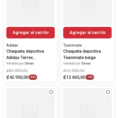
Agregar al carrito
Agregar al carrito
Adidas
Teammate
Chaqueta deportiva
Chaqueta deportiva
Adidas Terrex
Teammate beige
anaranjada degradada
Vendido por
Siman
Vendido por
Siman
para hombre
₡
85
900
,
00
₡
14
900
,
00
₡
42
950
,
00
₡
12
665
,
00
-
50%
-
15%