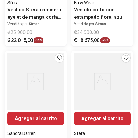
Sfera
Easy Wear
Vestido Sfera camisero
Vestido corto con
eyelet de manga corta
estampado floral azul
para mujer
Vendido por
Siman
Vendido por
Siman
₡
25
900
,
00
₡
24
900
,
00
₡
22
015
,
00
₡
18
675
,
00
-
15%
-
25%
Agregar al carrito
Agregar al carrito
Sandra Darren
Sfera