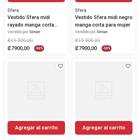
Sfera
Sfera
Vestido Sfera midi
Vestido Sfera midi negro
rayado manga corta
manga corta para mujer
para mujer
Vendido por
Siman
Vendido por
Siman
₡
15
900
,
00
₡
15
900
,
00
₡
7900
,
00
₡
7900
,
00
-
50%
-
50%
Agregar al carrito
Agregar al carrito