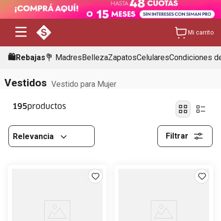
Mi carrito
🛍️Rebajas
💐 Madres
Belleza
Zapatos
Celulares
Condiciones de
Vestidos
Vestido para Mujer
195
Filtrar
Relevancia