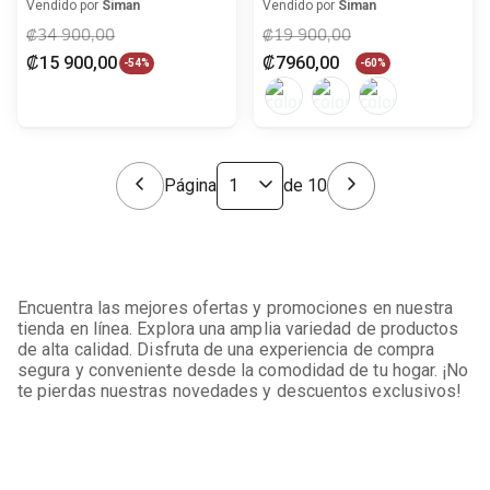
para mujer
Vendido por
Siman
Vendido por
Siman
₡
34
900
,
00
₡
19
900
,
00
₡
15
900
,
00
₡
7960
,
00
-
54%
-
60%
Página
de
10
Encuentra las mejores ofertas y promociones en nuestra
tienda en línea. Explora una amplia variedad de productos
de alta calidad. Disfruta de una experiencia de compra
segura y conveniente desde la comodidad de tu hogar. ¡No
te pierdas nuestras novedades y descuentos exclusivos!