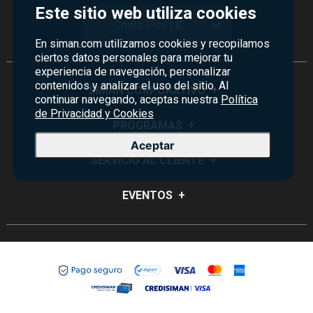
Este sitio web utiliza cookies
Costa Rica | ₡
En siman.com utilizamos cookies y recopilamos
ciertos datos personales para mejorar tu
experiencia de navegación, personalizar
contenidos y analizar el uso del sitio. Al
SIMAN CORPORATIVO
+
continuar navegando, aceptas nuestra
Política
de Privacidad y Cookies
Quiénes Somos
PROGRAMAS
+
Aceptar
Visión y Misión
Monedero
SERVICIO AL CLIENTE
+
Historia
Certificados de Regalo
Sucursales
Preguntas Frecuentes
EVENTOS
+
Siman PRO
Servicios
Política de devoluciones y garantías
Credisiman
Rebajas
Empleos Siman
Contáctenos
Madres
Seguridad del sitio
Política de Privacidad
Condiciones ofertas