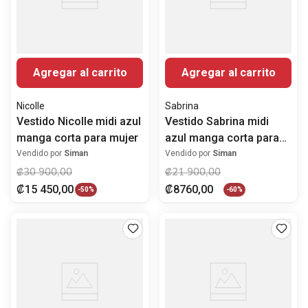
Agregar al carrito
Agregar al carrito
Nicolle
Sabrina
Vestido Nicolle midi azul
Vestido Sabrina midi
manga corta para mujer
azul manga corta para
mujer
Vendido por
Siman
Vendido por
Siman
₡
30
900
,
00
₡
21
900
,
00
₡
15
450
,
00
₡
8760
,
00
-
50%
-
60%