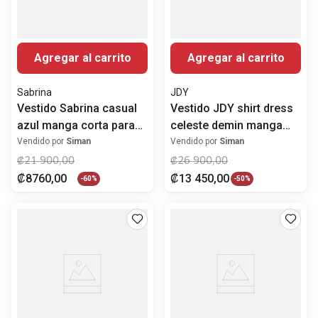
Agregar al carrito
Agregar al carrito
Sabrina
JDY
Vestido Sabrina casual
Vestido JDY shirt dress
azul manga corta para
celeste demin manga
mujer
larga para mujer
Vendido por
Siman
Vendido por
Siman
₡
21
900
,
00
₡
26
900
,
00
₡
8760
,
00
₡
13
450
,
00
-
60%
-
50%