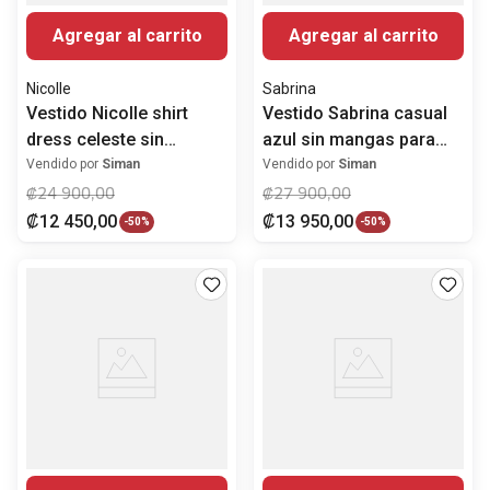
Agregar al carrito
Agregar al carrito
Nicolle
Sabrina
Vestido Nicolle shirt
Vestido Sabrina casual
dress celeste sin
azul sin mangas para
mangas para mujer
mujer
Vendido por
Siman
Vendido por
Siman
₡
24
900
,
00
₡
27
900
,
00
₡
12
450
,
00
₡
13
950
,
00
-
50%
-
50%