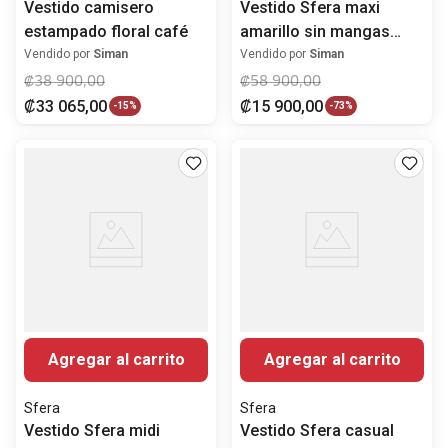
Vestido camisero
Vestido Sfera maxi
estampado floral café
amarillo sin mangas
para mujer
Vendido por
Siman
Vendido por
Siman
₡
38
900
,
00
₡
58
900
,
00
₡
33
065
,
00
₡
15
900
,
00
-
15%
-
73%
Agregar al carrito
Agregar al carrito
Sfera
Sfera
Vestido Sfera midi
Vestido Sfera casual