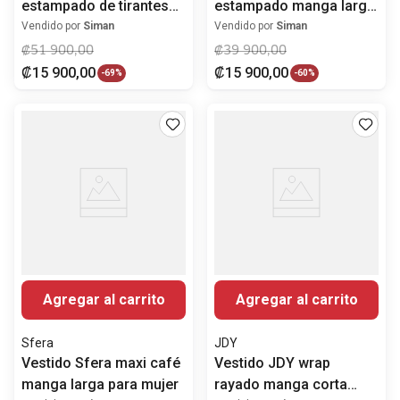
estampado de tirantes
estampado manga larga
para mujer
para mujer
Vendido por
Siman
Vendido por
Siman
₡
51
900
,
00
₡
39
900
,
00
₡
15
900
,
00
₡
15
900
,
00
-
69%
-
60%
Agregar al carrito
Agregar al carrito
Sfera
JDY
Vestido Sfera maxi café
Vestido JDY wrap
manga larga para mujer
rayado manga corta