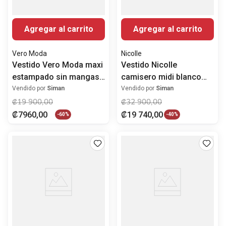
Agregar al carrito
Agregar al carrito
Vero Moda
Nicolle
Vestido Vero Moda maxi
Vestido Nicolle
estampado sin mangas
camisero midi blanco
para mujer
calado para mujer
Vendido por
Siman
Vendido por
Siman
₡
19
900
,
00
₡
32
900
,
00
₡
7960
,
00
₡
19
740
,
00
-
60%
-
40%