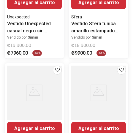
Agregar al carrito
Agregar al carrito
Unexpected
Sfera
Vestido Unexpected
Vestido Sfera túnica
casual negro sin
amarillo estampado
mangas para mujer
manga corta para mujer
Vendido por
Siman
Vendido por
Siman
₡
19
900
,
00
₡
18
900
,
00
₡
7960
,
00
₡
9900
,
00
-
60%
-
48%
Agregar al carrito
Agregar al carrito