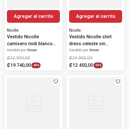
Agregar al carrito
Agregar al carrito
Nicolle
Nicolle
Vestido Nicolle
Vestido Nicolle shirt
camisero midi blanco
dress celeste sin
calado para mujer
mangas para mujer
Vendido por
Siman
Vendido por
Siman
₡
32
900
,
00
₡
24
900
,
00
₡
19
740
,
00
₡
12
450
,
00
-
40%
-
50%