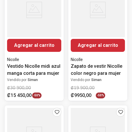
Agregar al carrito
Agregar al carrito
Nicolle
Nicolle
Vestido Nicolle midi azul
Zapato de vestir Nicolle
manga corta para mujer
color negro para mujer
Vendido por
Siman
Vendido por
Siman
₡
30
900
,
00
₡
19
900
,
00
₡
15
450
,
00
₡
9950
,
00
-
50%
-
50%