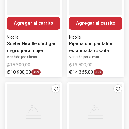
Agregar al carrito
Agregar al carrito
Nicolle
Nicolle
Suéter Nicolle cárdigan
Pijama con pantalón
negro para mujer
estampada rosada
Vendido por
Siman
Vendido por
Siman
₡
19
900
,
00
₡
16
900
,
00
₡
10
900
,
00
₡
14
365
,
00
-
45%
-
15%