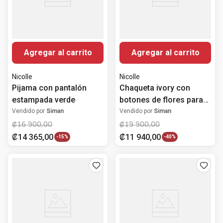
Agregar al carrito
Agregar al carrito
Nicolle
Nicolle
Pijama con pantalón
Chaqueta ivory con
estampada verde
botones de flores para
mujer
Vendido por
Siman
Vendido por
Siman
₡
16
900
,
00
₡
19
900
,
00
₡
14
365
,
00
₡
11
940
,
00
-
15%
-
40%