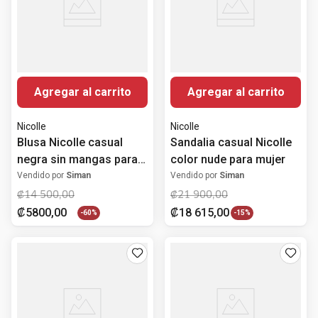
Agregar al carrito
Agregar al carrito
Nicolle
Nicolle
Blusa Nicolle casual
Sandalia casual Nicolle
negra sin mangas para
color nude para mujer
mujer
Vendido por
Siman
Vendido por
Siman
₡
14
500
,
00
₡
21
900
,
00
₡
5800
,
00
₡
18
615
,
00
-
60%
-
15%