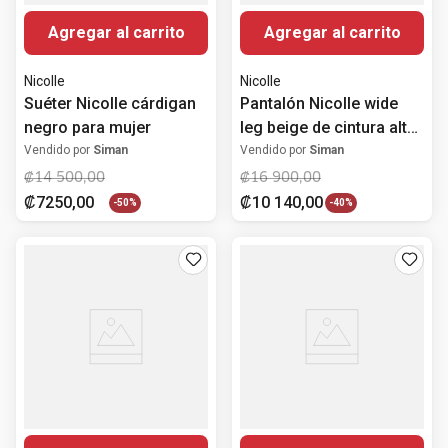
Agregar al carrito
Agregar al carrito
Nicolle
Nicolle
Suéter Nicolle cárdigan
Pantalón Nicolle wide
negro para mujer
leg beige de cintura alta
para mujer
Vendido por
Siman
Vendido por
Siman
₡
14
500
,
00
₡
16
900
,
00
₡
7250
,
00
₡
10
140
,
00
-
50%
-
40%