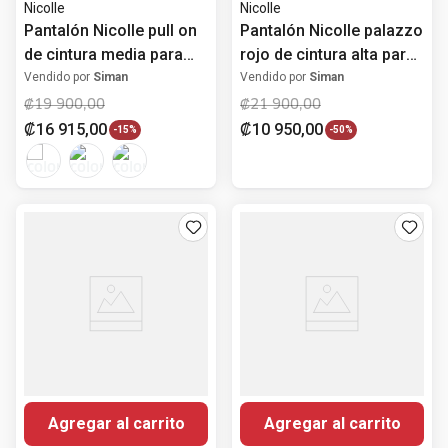
Nicolle
Nicolle
Pantalón Nicolle pull on
Pantalón Nicolle palazzo
de cintura media para
rojo de cintura alta para
mujer
mujer
Vendido por
Siman
Vendido por
Siman
₡
19
900
,
00
₡
21
900
,
00
₡
16
915
,
00
₡
10
950
,
00
-
15%
-
50%
Agregar al carrito
Agregar al carrito