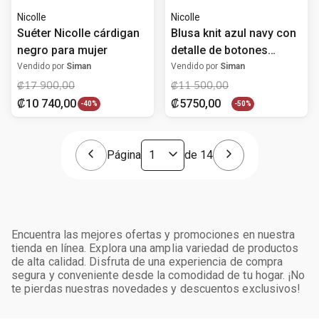
Nicolle
Nicolle
Suéter Nicolle cárdigan
Blusa knit azul navy con
negro para mujer
detalle de botones
dorados para mujer
Vendido por
Siman
Vendido por
Siman
₡
17
900
,
00
₡
11
500
,
00
₡
10
740
,
00
₡
5750
,
00
-
40%
-
50%
Página
de
14
Encuentra las mejores ofertas y promociones en nuestra
tienda en línea. Explora una amplia variedad de productos
de alta calidad. Disfruta de una experiencia de compra
segura y conveniente desde la comodidad de tu hogar. ¡No
te pierdas nuestras novedades y descuentos exclusivos!