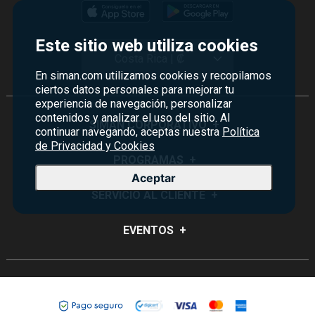
Este sitio web utiliza cookies
Costa Rica | ₡
En siman.com utilizamos cookies y recopilamos
ciertos datos personales para mejorar tu
experiencia de navegación, personalizar
contenidos y analizar el uso del sitio. Al
SIMAN CORPORATIVO
+
continuar navegando, aceptas nuestra
Política
de Privacidad y Cookies
Quiénes Somos
PROGRAMAS
+
Aceptar
Visión y Misión
Monedero
SERVICIO AL CLIENTE
+
Historia
Certificados de Regalo
Sucursales
Preguntas Frecuentes
EVENTOS
+
Siman PRO
Servicios
Política de devoluciones y garantías
Credisiman
Rebajas
Empleos Siman
Contáctenos
Madres
Seguridad del sitio