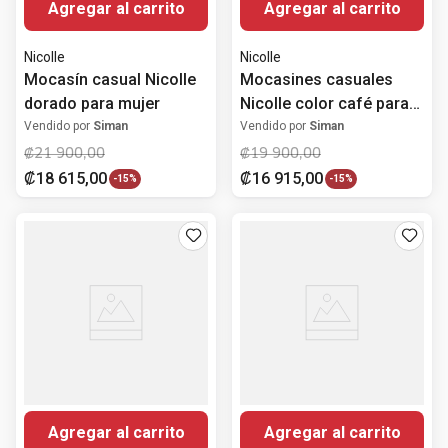
Agregar al carrito
Agregar al carrito
Nicolle
Nicolle
Mocasín casual Nicolle
Mocasines casuales
dorado para mujer
Nicolle color café para
mujer
Vendido por
Siman
Vendido por
Siman
₡
21
900
,
00
₡
19
900
,
00
₡
18
615
,
00
₡
16
915
,
00
-
15%
-
15%
Agregar al carrito
Agregar al carrito