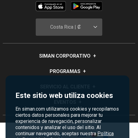
Costa Rica | ₡
SIMAN CORPORATIVO
+
Quiénes Somos
PROGRAMAS
+
Visión y Misión
Monedero
SERVICIO AL CLIENTE
+
Historia
Este sitio web utiliza cookies
Certificados de Regalo
Sucursales
Preguntas Frecuentes
EVENTOS
+
Siman PRO
En siman.com utilizamos cookies y recopilamos
Servicios
Política de devoluciones y garantías
ciertos datos personales para mejorar tu
Credisiman
Rebajas
Empleos Siman
experiencia de navegación, personalizar
Contáctenos
Madres
contenidos y analizar el uso del sitio. Al
Seguridad del sitio
continuar navegando, aceptas nuestra
Política