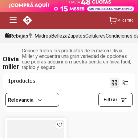
Mi carrito
🛍️Rebajas
💐 Madres
Belleza
Zapatos
Celulares
Condiciones de
Conoce todos los productos de la marca Olivia
Miller y encuentra una gran variedad de opciones
Olivia
que podrás adquirir en nuestra tienda en línea fácil,
miller
rápido y seguro.
1
Filtrar
Relevancia