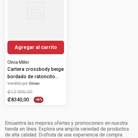
Agregar al carrito
Olivia Miller
Cartera crossbody beige
bordado de ratoncito
para niña
Vendido por
Siman
₡
13
900
,
00
₡
8340
,
00
-
40%
Encuentra las mejores ofertas y promociones en nuestra
tienda en línea. Explora una amplia variedad de productos
de alta calidad. Disfruta de una experiencia de compra