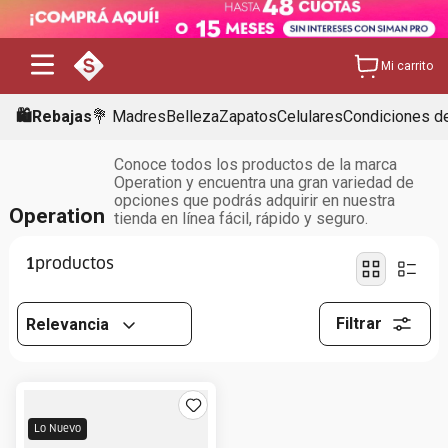
Mi carrito
🛍️Rebajas
💐 Madres
Belleza
Zapatos
Celulares
Condiciones de
Conoce todos los productos de la marca
Operation y encuentra una gran variedad de
opciones que podrás adquirir en nuestra
Operation
tienda en línea fácil, rápido y seguro.
1
Filtrar
Relevancia
Lo Nuevo