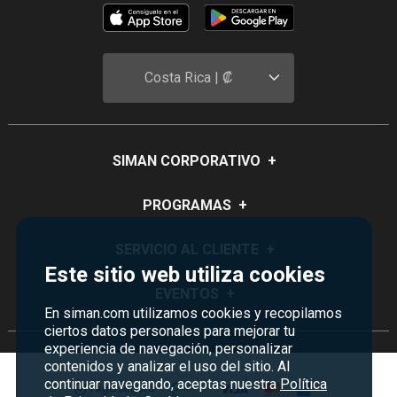
Costa Rica | ₡
SIMAN CORPORATIVO
+
Quiénes Somos
PROGRAMAS
+
Visión y Misión
Monedero
SERVICIO AL CLIENTE
+
Historia
Este sitio web utiliza cookies
Certificados de Regalo
Sucursales
Preguntas Frecuentes
EVENTOS
+
Siman PRO
En siman.com utilizamos cookies y recopilamos
Servicios
Política de devoluciones y garantías
ciertos datos personales para mejorar tu
Credisiman
Rebajas
Empleos Siman
experiencia de navegación, personalizar
Contáctenos
Madres
contenidos y analizar el uso del sitio. Al
Seguridad del sitio
continuar navegando, aceptas nuestra
Política