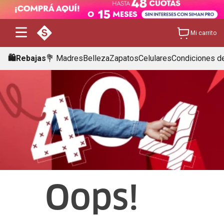
Mi carrito
🛍️Rebajas
💐 Madres
Belleza
Zapatos
Celulares
Condiciones de
Oops!