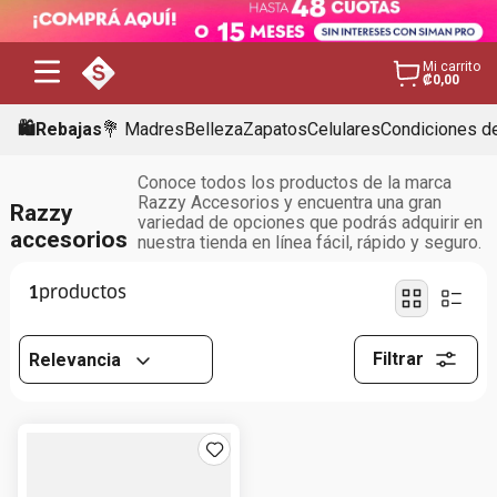
Mi carrito
₡0,00
🛍️Rebajas
💐 Madres
Belleza
Zapatos
Celulares
Condiciones de
Conoce todos los productos de la marca
Razzy Accesorios y encuentra una gran
Razzy
variedad de opciones que podrás adquirir en
accesorios
nuestra tienda en línea fácil, rápido y seguro.
1
Filtrar
Relevancia