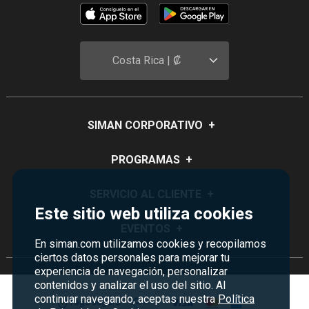
Costa Rica | ₡
SIMAN CORPORATIVO
+
Quiénes Somos
PROGRAMAS
+
Visión y Misión
Monedero
SERVICIO AL CLIENTE
+
Historia
Este sitio web utiliza cookies
Certificados de Regalo
Sucursales
Preguntas Frecuentes
EVENTOS
+
Siman PRO
En siman.com utilizamos cookies y recopilamos
Servicios
Política de devoluciones y garantías
ciertos datos personales para mejorar tu
Credisiman
Rebajas
Empleos Siman
experiencia de navegación, personalizar
Contáctenos
Madres
contenidos y analizar el uso del sitio. Al
Seguridad del sitio
continuar navegando, aceptas nuestra
Política