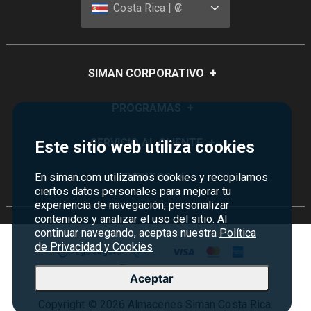
Costa Rica | ₡
SIMAN CORPORATIVO
+
Quiénes Somos
PROGRAMAS
+
Visión y Misión
Monedero
SERVICIO AL CLIENTE
+
Este sitio web utiliza cookies
Historia
Certificados de Regalo
Sucursales
Preguntas Frecuentes
En siman.com utilizamos cookies y recopilamos
EVENTOS
+
Siman PRO
ciertos datos personales para mejorar tu
Servicios
Política de devoluciones y garantías
experiencia de navegación, personalizar
Credisiman
Rebajas
Empleos Siman
contenidos y analizar el uso del sitio. Al
Contáctenos
continuar navegando, aceptas nuestra
Política
Madres
Seguridad del sitio
de Privacidad y Cookies
Política de Privacidad
Aceptar
Condiciones ofertas
Copyright © 2026 Almacenes Siman Costa Rica.
Términos y condiciones