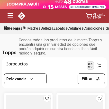
Mi carrito
₡0,00
🛍️Rebajas
💐 Madres
Belleza
Zapatos
Celulares
Condiciones de
Conoce todos los productos de la marca Topps y
encuentra una gran variedad de opciones que
podrás adquirir en nuestra tienda en línea fácil,
Topps
rápido y seguro.
3
Filtrar
Relevancia