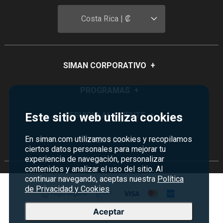
Costa Rica | ₡
SIMAN CORPORATIVO
+
Quiénes Somos
PROGRAMAS
+
Visión y Misión
Monedero
SERVICIO AL CLIENTE
+
Este sitio web utiliza cookies
Historia
Certificados de Regalo
Sucursales
En siman.com utilizamos cookies y recopilamos
Preguntas Frecuentes
EVENTOS
+
Siman PRO
ciertos datos personales para mejorar tu
Servicios
Política de devoluciones y garantías
experiencia de navegación, personalizar
Credisiman
Rebajas
contenidos y analizar el uso del sitio. Al
Empleos Siman
Contáctenos
continuar navegando, aceptas nuestra
Política
Madres
Seguridad del sitio
de Privacidad y Cookies
Política de Privacidad
Aceptar
Condiciones ofertas