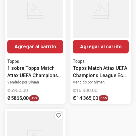
Agregar al carrito
Agregar al carrito
Topps
Topps
1 sobre Topps Match
Topps Match Attax UEFA
Attax UEFA Champions
Champions League Eco
League 2025-26
Blaster 2025-26
Vendido por
Siman
Vendido por
Siman
₡
6900
,
00
₡
16
900
,
00
₡
5865
,
00
₡
14
365
,
00
-
15%
-
15%