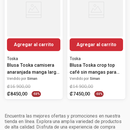
Agregar al carrito
Agregar al carrito
Toska
Toska
Blusa Toska camisera
Blusa Toska crop top
anaranjada manga larga
café sin mangas para
para mujer
mujer
Vendido por
Siman
Vendido por
Siman
₡
16
900
,
00
₡
14
900
,
00
₡
8450
,
00
₡
7450
,
00
-
50%
-
50%
Encuentra las mejores ofertas y promociones en nuestra
tienda en línea. Explora una amplia variedad de productos
de alta calidad. Disfruta de una experiencia de compra