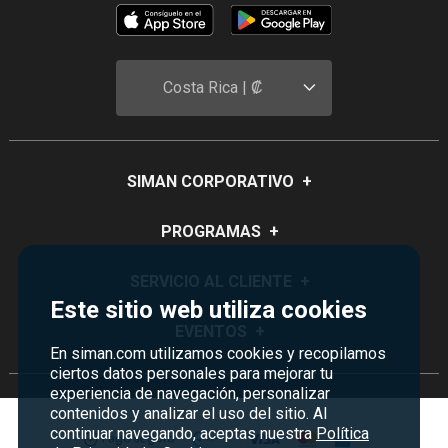
Costa Rica | ₡
SIMAN CORPORATIVO
+
Quiénes Somos
PROGRAMAS
+
Visión y Misión
Monedero
SERVICIO AL CLIENTE
+
Historia
Este sitio web utiliza cookies
Certificados de Regalo
Sucursales
Preguntas Frecuentes
EVENTOS
+
Siman PRO
En siman.com utilizamos cookies y recopilamos
Servicios
Política de devoluciones y garantías
ciertos datos personales para mejorar tu
Credisiman
Rebajas
Empleos Siman
experiencia de navegación, personalizar
Contáctenos
Madres
contenidos y analizar el uso del sitio. Al
Seguridad del sitio
continuar navegando, aceptas nuestra
Política