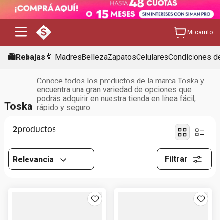
Mi carrito
🛍️Rebajas
💐 Madres
Belleza
Zapatos
Celulares
Condiciones de
Conoce todos los productos de la marca Toska y
encuentra una gran variedad de opciones que
podrás adquirir en nuestra tienda en línea fácil,
Toska
rápido y seguro.
2
Filtrar
Relevancia