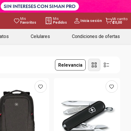
Mis
Mis
Mi carrito
Inicia sesión
Favoritos
Pedidos
₡0,00
atos
Celulares
Condiciones de ofertas
Relevancia