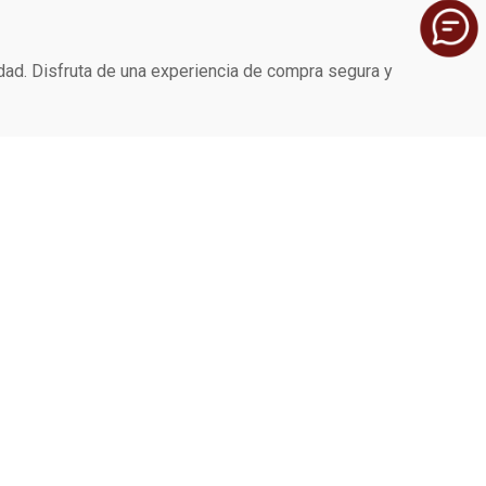
idad. Disfruta de una experiencia de compra segura y
SERVICIO AL CLIENTE
Preguntas Frecuentes
Política de devoluciones y garantías
Contáctenos
Seguridad del sitio
Política de Privacidad