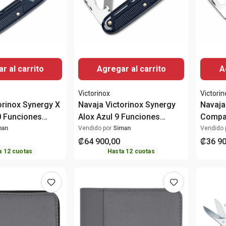
r al carrito
Agregar al carrito
A
Victorinox
Victorin
orinox Synergy X
Navaja Victorinox Synergy
Navaja
0 Funciones
Alox Azul 9 Funciones
Compan
0.8216.22
Funcio
man
Vendido por
Siman
Vendido 
₡
64
900
,
00
₡
36
9
a
12
cuotas
Hasta
12
cuotas