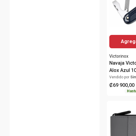
Agrega
Victorinox
Navaja Vict
Alox Azul 1
0.8226.22
Vendido por
Si
₡
69
900
,
00
Hast