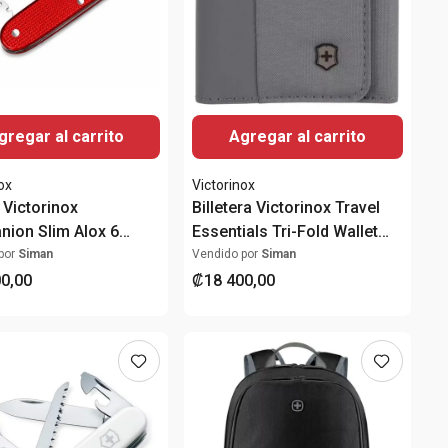
gregar al carrito
Agregar al carrito
ox
Victorinox
 Victorinox
Billetera Victorinox Travel
ion Slim Alox 6
Essentials Tri-Fold Wallet
nes Roja
RFID Gris
por
Siman
Vendido por
Siman
00
,
00
₡
18
400
,
00