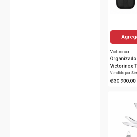
Agrega
Victorinox
Organizador
Victorinox 
Negro con 
Vendido por
Si
₡
30
900
,
00