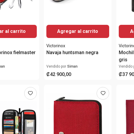
A
r al carrito
Agregar al carrito
Victorinox
Victorin
orinox fielmaster
Navaja huntsman negra
Mochil
gris
man
Vendido por
Siman
Vendido 
₡
42
900
,
00
₡
37
9