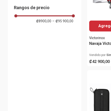
Almacenes Siman
Rojo
(
26
)
(
3
)
Rangos de precio
Blanco
(
1
)
Plateado
₡8900,00
–
₡95 900,00
(
2
)
Agrega
Azul
(
1
)
Victorinox
Navaja Vict
Vendido por
Si
₡
42
900
,
00