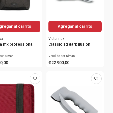
gregar al carrito
Agregar al carrito
ox
Victorinox
a mx professional
Classic sd dark ilusion
por
Siman
Vendido por
Siman
00
,
00
₡
22
900
,
00