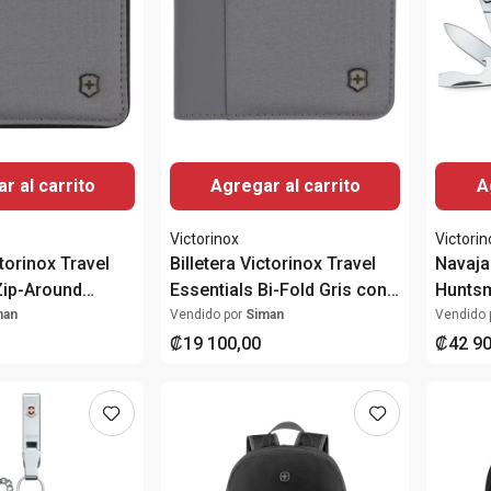
r al carrito
Agregar al carrito
A
Victorinox
Victorin
ctorinox Travel
Billetera Victorinox Travel
Navaja
Zip-Around
Essentials Bi-Fold Gris con
Huntsm
 con Protección
Protección RFID
Funci
man
Vendido por
Siman
Vendido 
₡
19
100
,
00
₡
42
9