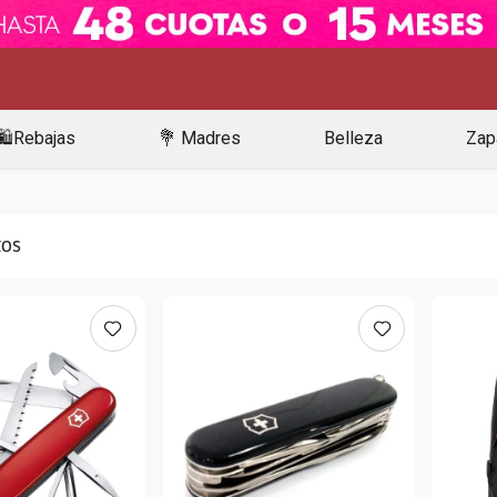
🛍️Rebajas
💐 Madres
Belleza
Zap