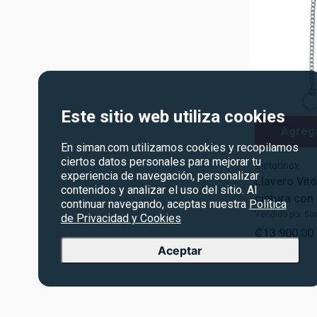
Este sitio web utiliza cookies
Agrega
En siman.com utilizamos cookies y recopilamos
ciertos datos personales para mejorar tu
Victorinox
experiencia de navegación, personalizar
Llavero Vit
contenidos y analizar el uso del sitio. Al
cintura con
continuar navegando, aceptas nuestra
Política
plateado
Vendido por
Si
de Privacidad y Cookies
₡
13
900
,
00
Aceptar