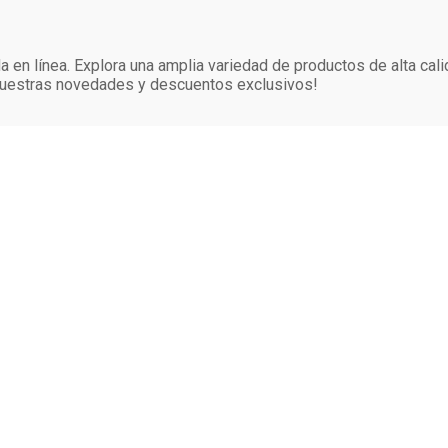
 en línea. Explora una amplia variedad de productos de alta cal
 nuestras novedades y descuentos exclusivos!
ORATIVO
PROGRAMAS
s
Monedero
n
Certificados de Regalo
Siman PRO
Credisiman