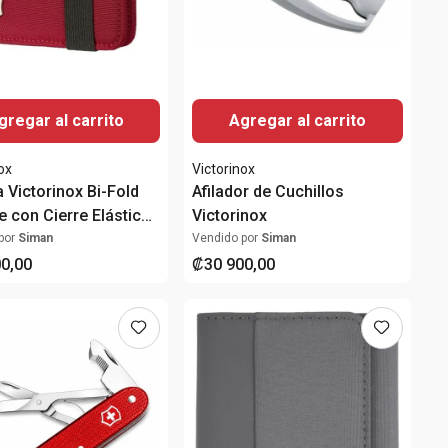
gregar al carrito
Agregar al carrito
ox
Victorinox
a Victorinox Bi-Fold
Afilador de Cuchillos
e con Cierre Elástico
Victorinox
illo para Monedas
por
Siman
Vendido por
Siman
00
,
00
₡
30
900
,
00