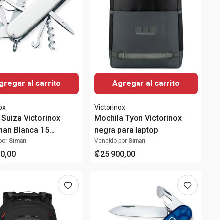
gregar al carrito
Agregar al carrito
ox
Victorinox
 Suiza Victorinox
Mochila Tyon Victorinox
an Blanca 15
negra para laptop
ones 91 mm
por
Siman
Vendido por
Siman
00
,
00
₡
25
900
,
00