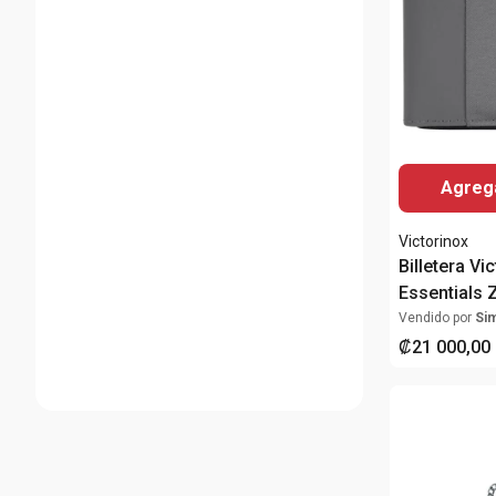
Agrega
Victorinox
Billetera Vi
Essentials 
Wallet Gris
Vendido por
Si
RFID
₡
21
000
,
00