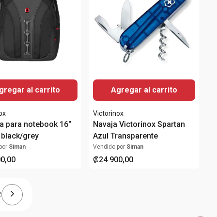
gregar al carrito
Agregar al carrito
ox
Victorinox
a para notebook 16"
Navaja Victorinox Spartan
 black/grey
Azul Transparente
por
Siman
Vendido por
Siman
00
,
00
₡
24
900
,
00
2