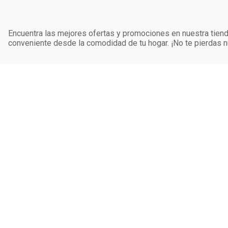
Encuentra las mejores ofertas y promociones en nuestra tienda
conveniente desde la comodidad de tu hogar. ¡No te pierdas
SIMAN CORP
Quiénes Somo
Suscribite para obtener las mejores ofertas
Visión y Misió
Suscribirme
Historia
Sucursales
2505-3333
Servicios
Mantenete en contacto con nosotros