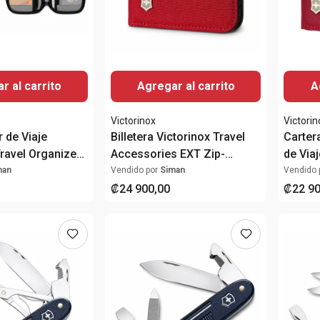
Agregar al carrito
A
r al carrito
Victorinox
Victorin
 de Viaje
Billetera Victorinox Travel
Carter
Travel Organizer
Accessories EXT Zip-
de Viaj
Protección RFID
Around Roja con Protección
y Bols
man
Vendido por
Siman
Vendido 
RFID
₡
24
900
,
00
₡
22
9