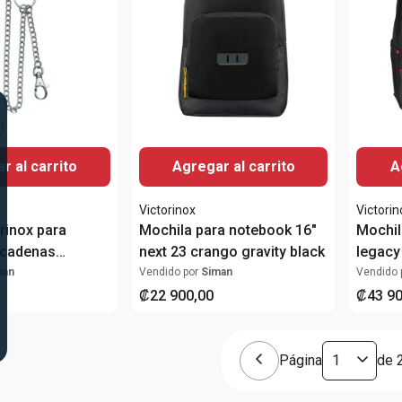
Agregar al carrito
A
r al carrito
Victorinox
Victorin
orinox para
Mochila para notebook 16"
Mochil
 cadenas
next 23 crango gravity black
legacy
man
Vendido por
Siman
Vendido 
₡
22
900
,
00
₡
43
9
Página
de