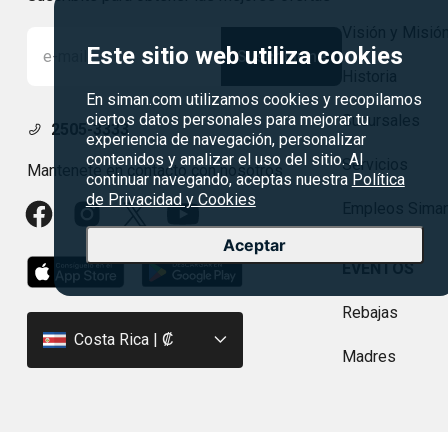
Visión y Misió
Este sitio web utiliza cookies
Suscribirme
Historia
En siman.com utilizamos cookies y recopilamos
ciertos datos personales para mejorar tu
Sucursales
2505-3333
experiencia de navegación, personalizar
contenidos y analizar el uso del sitio. Al
Servicios
Mantenete en contacto con nosotros
continuar navegando, aceptas nuestra
Política
de Privacidad y Cookies
Empleos Sima
Aceptar
EVENTOS
Rebajas
Costa Rica | ₡
Madres