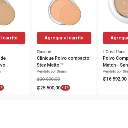
l carrito
Agregar al carrito
Agregar 
Clinique
L'Oréal Paris
 de
Clinique Polvo compacto
Polvo Comp
lvo
Stay Matte ™
Match - San
perpowder
n
Vendido por
Siman
Vendido por
Si
™
₡
16
592
,
00
₡
30
000
,
00
₡
25
500
,
00
5%
-
15%