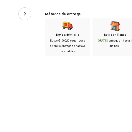
aterciopelada y suave deja un acabado mate 
dura todo el día.
Métodos de entrega
¡Es fácil encontrar el tono perfecto!
Envío a domicilio
Retiro en Tienda
Desde
₡
1500
,
00
según zona
GRATIS
, entrega en hasta
de envío
, entrega en hasta
3
día hábil
días hábiles