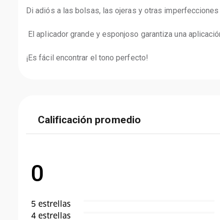
Di adiós a las bolsas, las ojeras y otras imperfecciones d
 El aplicador grande y esponjoso garantiza una aplicación fácil y uniforme, y la fórmula aterciopelada y suave deja un acabado mate que dura todo el día. 

¡Es fácil encontrar el tono perfecto!
Calificación promedio
0
5
estrella
s
4
estrella
s