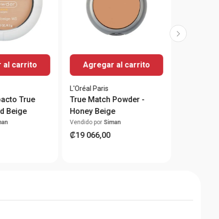
al carrito
Agregar al carrito
L'Oréal Paris
acto True
True Match Powder -
d Beige
Honey Beige
man
Vendido por
Siman
₡
19
066
,
00