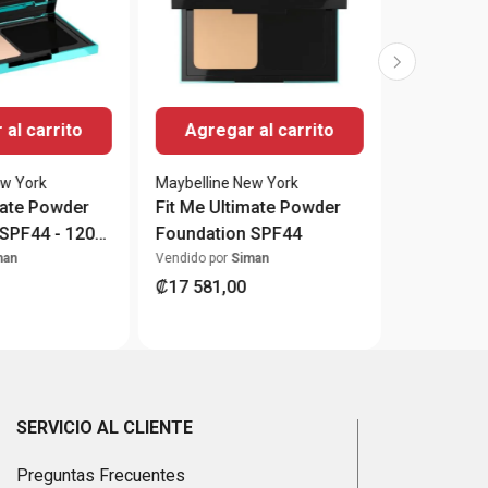
al carrito
Agregar al carrito
ew York
Maybelline New York
mate Powder
Fit Me Ultimate Powder
SPF44 - 120
Foundation SPF44
y
man
Vendido por
Siman
₡
17
581
,
00
SERVICIO AL CLIENTE
Preguntas Frecuentes