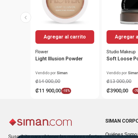
Agregar al carrito
Agregar a
Flower
Studio Makeup
Light Illusion Powder
Soft Loose P
Vendido por
Siman
Vendido por
Sima
₡
14
000
,
00
₡
13
000
,
00
₡
11
900
,
00
₡
3900
,
00
-
15%
-
7
SIMAN CORP
Quiénes Somo
Suscribite para obtener las mejores ofertas