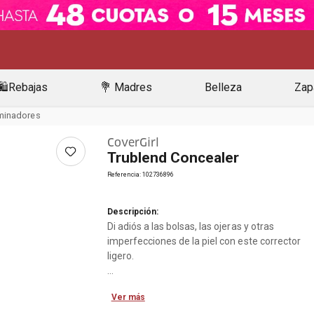
🛍️Rebajas
💐 Madres
Belleza
Zap
uminadores
CoverGirl
Trublend Concealer
Referencia
:
102736896
Descripción:
Di adiós a las bolsas, las ojeras y otras
imperfecciones de la piel con este corrector
ligero.
El aplicador grande y esponjoso garantiza una
Ver más
aplicación fácil y uniforme, y la fórmula