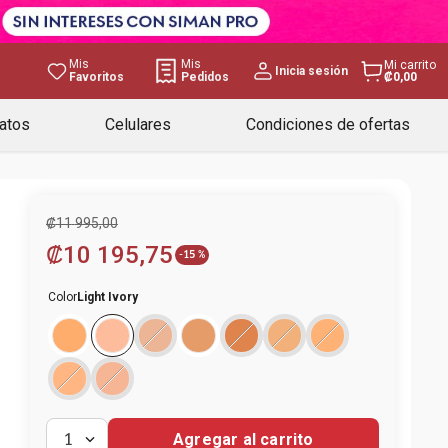
Mis
Mis
Mi carrito
Inicia sesión
Favoritos
Pedidos
₡0,00
atos
Celulares
Condiciones de ofertas
₡
11
995
,
00
₡
10
195
,
75
-
15 %
Color
Light Ivory
Agregar al carrito
1