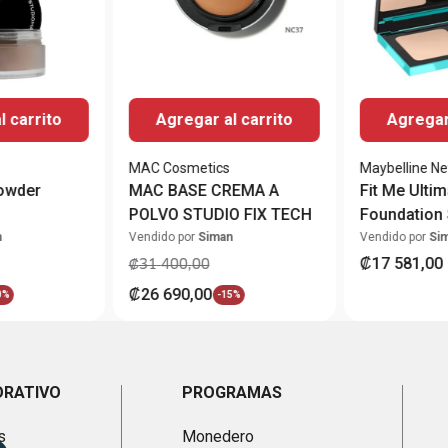
l carrito
Agregar al carrito
Agregar 
MAC Cosmetics
Maybelline N
owder
MAC BASE CREMA A
Fit Me Ulti
POLVO STUDIO FIX TECH
Foundation 
Classic Ivor
n
Vendido por
Siman
Vendido por
Si
₡
17
581
,
00
₡
31
400
,
00
₡
26
690
,
00
0%
-
15%
ORATIVO
PROGRAMAS
s
Monedero