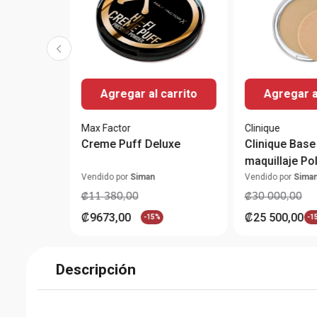
Agregar al carrito
Agregar a
Max Factor
Clinique
Creme Puff Deluxe
Clinique Base
maquillaje Po
compacto Su
Vendido por
Siman
Vendido por
Sima
Double Face 
₡
11
380
,
00
₡
30
000
,
00
₡
9673
,
00
₡
25
500
,
00
-
15%
-
1
Descripción